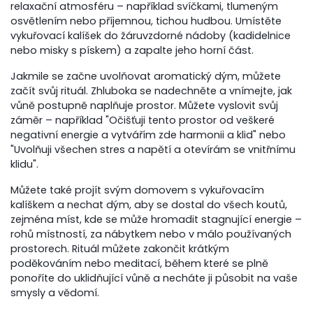
relaxační atmosféru – například svíčkami, tlumeným
osvětlením nebo příjemnou, tichou hudbou. Umístěte
vykuřovací kalíšek do žáruvzdorné nádoby (kadidelnice
nebo misky s pískem) a zapalte jeho horní část.
Jakmile se začne uvolňovat aromatický dým, můžete
začít svůj rituál. Zhluboka se nadechněte a vnímejte, jak
vůně postupně naplňuje prostor. Můžete vyslovit svůj
záměr – například "Očišťuji tento prostor od veškeré
negativní energie a vytvářím zde harmonii a klid" nebo
"Uvolňuji všechen stres a napětí a otevírám se vnitřnímu
klidu".
Můžete také projít svým domovem s vykuřovacím
kalíškem a nechat dým, aby se dostal do všech koutů,
zejména míst, kde se může hromadit stagnující energie –
rohů místností, za nábytkem nebo v málo používaných
prostorech. Rituál můžete zakončit krátkým
poděkováním nebo meditací, během které se plně
ponoříte do uklidňující vůně a necháte ji působit na vaše
smysly a vědomí.