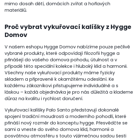
mimo dosah dětí, domácích zvířat a hořlavých
materiálů.
Proč vybrat vykuřovací kalíšky z Hygge
Domov
V našem eshopu Hygge Domov nabízíme pouze pečlivě
vybrané produkty, které odpovídají filozofii hygge a
přinášejí do vašeho domova pohodu, útulnost a v
případě této speciální kolekce i hluboký klid a harmonii.
Všechny naše vykuřovací produkty máme fyzicky
skladem a připravené k okamžitému odeslání. Ke
každému zákazníkovi přistupujeme individuálně a s
láskou – každá objednávka je pro nás důležitá a klademe
důraz na kvalitu i rychlost doručení.
Vykuřovací kalíšky Palo Santo představují dokonalé
spojení tradiční moudrosti a moderního pohodlí, které
přináší nový rozměr do konceptu hygge. Přesvědčte se
sami a vneste do svého domova klid, harmonii a
posvátnou atmosféru s touto výjimečnou sadou šesti