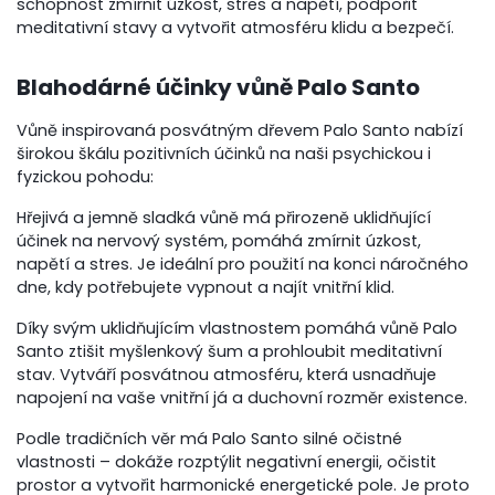
schopnost zmírnit úzkost, stres a napětí, podpořit
meditativní stavy a vytvořit atmosféru klidu a bezpečí.
Blahodárné účinky vůně Palo Santo
Vůně inspirovaná posvátným dřevem Palo Santo nabízí
širokou škálu pozitivních účinků na naši psychickou i
fyzickou pohodu:
Hřejivá a jemně sladká vůně má přirozeně uklidňující
účinek na nervový systém, pomáhá zmírnit úzkost,
napětí a stres. Je ideální pro použití na konci náročného
dne, kdy potřebujete vypnout a najít vnitřní klid.
Díky svým uklidňujícím vlastnostem pomáhá vůně Palo
Santo ztišit myšlenkový šum a prohloubit meditativní
stav. Vytváří posvátnou atmosféru, která usnadňuje
napojení na vaše vnitřní já a duchovní rozměr existence.
Podle tradičních věr má Palo Santo silné očistné
vlastnosti – dokáže rozptýlit negativní energii, očistit
prostor a vytvořit harmonické energetické pole. Je proto