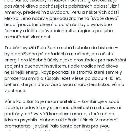
posvátné dřevo pocházející z pobřežních oblastí Jižní
Ameriky, především z Ekvádoru, Peru a některých částí
Mexika. Jeho název v překladu znamená "svaté dřevo"
nebo "posvátné dřevo" a po staletí bylo využíváno
šamany a léčiteli původních kultur regionu pro jeho
mimořádné vlastnosti.
Tradiční využití Palo Santo sahá hluboko do historie –
bylo používáno při obřadech a rituálech, pro očistu
energií, pro léčebné účely a jako prostředek pro navázání
spojení s duchovním světem. Podle tradice má dřevo
nejsilnější energii, když pochází ze stromů, které zemřely
přirozenou smrtí a zůstaly ležet v lese po dobu 4-10 let,
během kterých dřevo získá svou charakteristickou vůni a
vlastnosti.
Vůně Palo Santo je nezaměnitelná – kombinuje v sobě
sladké, medové tóny s jemnou dřevitostí a citrusovými
podtóny, což vytváří komplexní aroma, které má na
lidskou psychiku hluboce uklidňující účinek. V moderní
aromaterapii je vůně Palo Santo ceněna pro svou