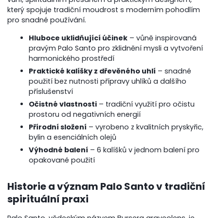
který spojuje tradiční moudrost s moderním pohodlím
pro snadné používání.
Hluboce uklidňující účinek
– vůně inspirovaná
pravým Palo Santo pro zklidnění mysli a vytvoření
harmonického prostředí
Praktické kalíšky z dřevěného uhlí
– snadné
použití bez nutnosti přípravy uhlíků a dalšího
příslušenství
Očistné vlastnosti
– tradiční využití pro očistu
prostoru od negativních energií
Přírodní složení
– vyrobeno z kvalitních pryskyřic,
bylin a esenciálních olejů
Výhodné balení
– 6 kalíšků v jednom balení pro
opakované použití
Historie a význam Palo Santo v tradiční
spirituální praxi
Palo Santo, vědeckým názvem Bursera graveolens, je