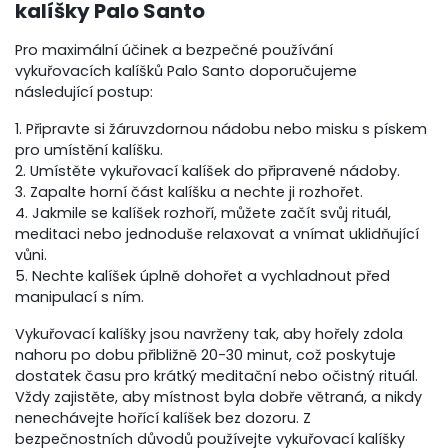
kalíšky Palo Santo
Pro maximální účinek a bezpečné používání
vykuřovacích kalíšků Palo Santo doporučujeme
následující postup:
1. Připravte si žáruvzdornou nádobu nebo misku s pískem
pro umístění kalíšku.
2. Umístěte vykuřovací kalíšek do připravené nádoby.
3. Zapalte horní část kalíšku a nechte ji rozhořet.
4. Jakmile se kalíšek rozhoří, můžete začít svůj rituál,
meditaci nebo jednoduše relaxovat a vnímat uklidňující
vůni.
5. Nechte kalíšek úplně dohořet a vychladnout před
manipulací s ním.
Vykuřovací kalíšky jsou navrženy tak, aby hořely zdola
nahoru po dobu přibližně 20-30 minut, což poskytuje
dostatek času pro krátký meditační nebo očistný rituál.
Vždy zajistěte, aby místnost byla dobře větraná, a nikdy
nenechávejte hořící kalíšek bez dozoru. Z
bezpečnostních důvodů používejte vykuřovací kalíšky