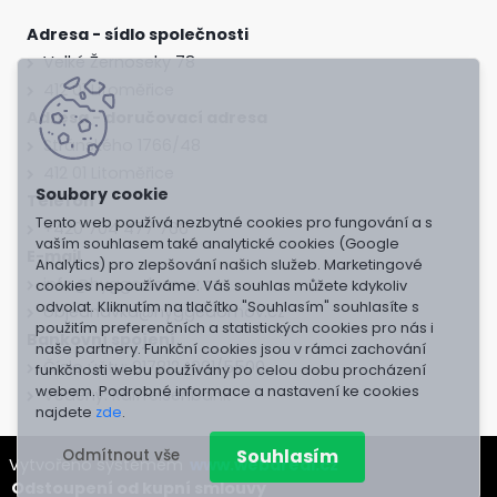
Adresa - sídlo společnosti
Velké Žernoseky 78
412 01 Litoměřice
Adresa - doručovací adresa
Stránského 1766/48
412 01 Litoměřice
Telefon
Tento web používá nezbytné cookies pro fungování a s
+420 704 477 766
vaším souhlasem také analytické cookies (Google
E-mail
Analytics) pro zlepšování našich služeb. Marketingové
info@hyggedomov.cz
cookies nepoužíváme. Váš souhlas můžete kdykoliv
odvolat. Kliknutím na tlačítko "Souhlasím" souhlasíte s
objednavka@hyggedomov.cz
použitím preferenčních a statistických cookies pro nás i
Bankovní spojení
naše partnery. Funkční cookies jsou v rámci zachování
Číslo účtu: 9178124001/5500
funkčnosti webu používány po celou dobu procházení
webem. Podrobné informace a nastavení ke cookies
Vedený: Raiffeisenbank
najdete
zde
.
Souhlasím
Odmítnout vše
Vytvořeno systémem
www.webareal.cz
Odstoupení od kupní smlouvy