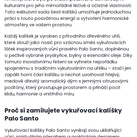
kulturami pro jeho mimořádné léčivé a očistné vlastnosti.
Tato exkluzivní sada šesti kalíšků umožňuje jednoduchou
práci s touto posvátnou energií a vytvoření harmonické
atmosféry ve vašem prostoru.
Každý kalíšek je vyroben z přírodního dřevěného uhlí,
které slouží jako nosič pro vzácnou směs vykuřovacích
látek inspirovaných vůní pravého Palo Santo, doplněnou
o pečlivě vybrané pryskyřice, byliny a esenciální oleje. Díky
tomuto inovativnímu řešení se vyhnete nepořádku
spojenému s tradičním vykuřováním na uhlíku – stačí jen
zapálit horní část kalíšku a nechat uvolňovat hřejivý,
medově dřevitý aromatický dým s jemnými citrusovými
podtóny, který prostupuje prostorem a přináší pocit
klidu, harmonie a vnitřního míru.
Proč si zamilujete vykuřovací kalíšky
Palo Santo
Vykuřovací kalíšky Palo Santo vynikají svou uklidňující
vůní, spirituálním přesahem a praktickým designem,