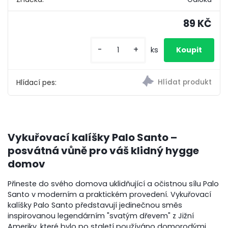
89 KČ
-
+
ks
Hlídací pes:
Vykuřovací kalíšky Palo Santo –
posvátná vůně pro váš klidný hygge
domov
Přineste do svého domova uklidňující a očistnou sílu Palo
Santo v moderním a praktickém provedení. Vykuřovací
kalíšky Palo Santo představují jedinečnou směs
inspirovanou legendárním "svatým dřevem" z Jižní
Ameriky, které bylo po staletí používáno domorodými