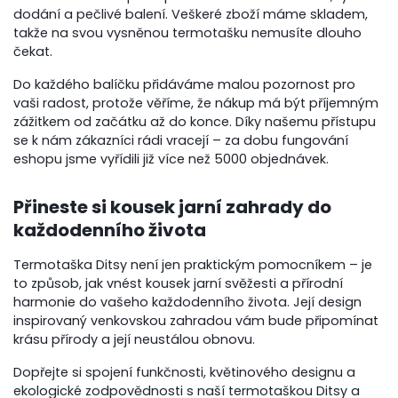
dodání a pečlivé balení. Veškeré zboží máme skladem,
takže na svou vysněnou termotašku nemusíte dlouho
čekat.
Do každého balíčku přidáváme malou pozornost pro
vaši radost, protože věříme, že nákup má být příjemným
zážitkem od začátku až do konce. Díky našemu přístupu
se k nám zákazníci rádi vracejí – za dobu fungování
eshopu jsme vyřídili již více než 5000 objednávek.
Přineste si kousek jarní zahrady do
každodenního života
Termotaška Ditsy není jen praktickým pomocníkem – je
to způsob, jak vnést kousek jarní svěžesti a přírodní
harmonie do vašeho každodenního života. Její design
inspirovaný venkovskou zahradou vám bude připomínat
krásu přírody a její neustálou obnovu.
Dopřejte si spojení funkčnosti, květinového designu a
ekologické zodpovědnosti s naší termotaškou Ditsy a