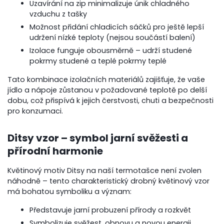
Uzavírání na zip minimalizuje únik chladného
vzduchu z tašky
Možnost přidání chladicích sáčků pro ještě lepší
udržení nízké teploty (nejsou součástí balení)
Izolace funguje obousměrně – udrží studené
pokrmy studené a teplé pokrmy teplé
Tato kombinace izolačních materiálů zajišťuje, že vaše
jídlo a nápoje zůstanou v požadované teplotě po delší
dobu, což přispívá k jejich čerstvosti, chuti a bezpečnosti
pro konzumaci.
Ditsy vzor – symbol jarní svěžesti a
přírodní harmonie
Květinový motiv Ditsy na naší termotašce není zvolen
náhodně – tento charakteristický drobný květinový vzor
má bohatou symboliku a význam:
Představuje jarní probuzení přírody a rozkvět
Symbolizuje svěžest, obnovu a novou energii