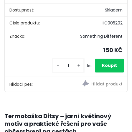
Dostupnost:
Skladem
Číslo produktu:
HG005202
Značka:
Something Different
150 KČ
-
+
ks
Hlídací pes:
Termotaška Ditsy – jarní květinový
motiv a praktické řešení pro vaše
občerstvení na cestách