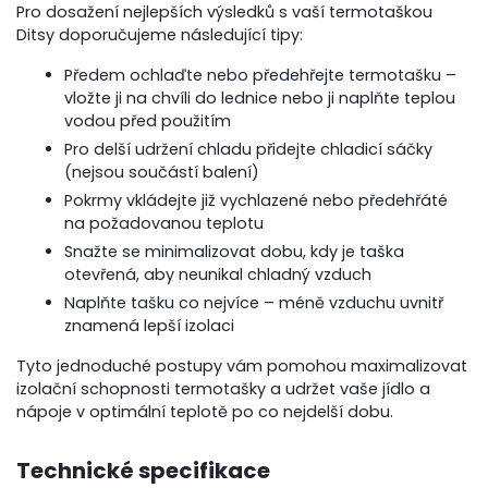
Pro dosažení nejlepších výsledků s vaší termotaškou
Ditsy doporučujeme následující tipy:
Předem ochlaďte nebo předehřejte termotašku –
vložte ji na chvíli do lednice nebo ji naplňte teplou
vodou před použitím
Pro delší udržení chladu přidejte chladicí sáčky
(nejsou součástí balení)
Pokrmy vkládejte již vychlazené nebo předehřáté
na požadovanou teplotu
Snažte se minimalizovat dobu, kdy je taška
otevřená, aby neunikal chladný vzduch
Naplňte tašku co nejvíce – méně vzduchu uvnitř
znamená lepší izolaci
Tyto jednoduché postupy vám pomohou maximalizovat
izolační schopnosti termotašky a udržet vaše jídlo a
nápoje v optimální teplotě po co nejdelší dobu.
Technické specifikace