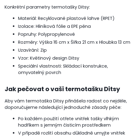
Konkrétní parametry termotašky Ditsy:
Materiál: Recyklované plastové lahve (RPET)
Izolace: Hliníková fólie a EPE pěna
Popruhy: Polypropylenové
Rozměry: Výška 16 cm x Šířka 21 cm x Hloubka 13 cm
Uzavírání: Zip
Vzor: Květinový design Ditsy
Speciální vlastnosti: Skládací konstrukce,
omyvatelný povrch
Jak pečovat o vaši termotašku Ditsy
Aby vám termotaška Ditsy přinášela radost co nejdéle,
doporučujeme následující jednoduché zásady péče:
Po každém použití otřete vnitřek tašky vlhkým
hadříkem s jemným čisticím prostředkem
V případě rozlití obsahu důkladně umyjte vnitřek