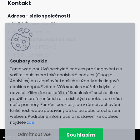
Kontakt
Adresa - sídlo společnosti
Velké Žernoseky 78
412 01 Litoměřice
Adresa - doručovací adresa
Stránského 1766/48
412 01 Litoměřice
Telefon
Tento web používá nezbytné cookies pro fungování a s
+420 704 477 766
vaším souhlasem také analytické cookies (Google
E-mail
Analytics) pro zlepšování našich služeb. Marketingové
info@hyggedomov.cz
cookies nepoužíváme. Váš souhlas můžete kdykoliv
odvolat. Kliknutím na tlačítko "Souhlasím" souhlasíte s
objednavka@hyggedomov.cz
použitím preferenčních a statistických cookies pro nás i
Bankovní spojení
naše partnery. Funkční cookies jsou v rámci zachování
Číslo účtu: 9178124001/5500
funkčnosti webu používány po celou dobu procházení
webem. Podrobné informace a nastavení ke cookies
Vedený: Raiffeisenbank
najdete
zde
.
Souhlasím
Odmítnout vše
Vytvořeno systémem
www.webareal.cz