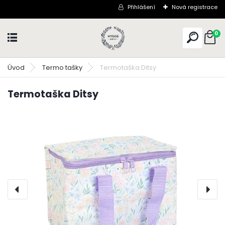
Přihlášení
Nová registrace
0
Úvod
Termo tašky
Termotaška Ditsy
Termotaška Ditsy