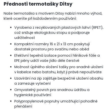
Přednosti termotašky Ditsy
Naše termotaška s motivem Ditsy nabízí mnoho výhod,
které oceníte při každodenním používání:
Vyrobena z recyklovaných plastových lahví (RPET),
což snižuje ekologickou stopu a podporuje
udržitelnost
Kompaktní rozměry 16 x 21 x 13 cm poskytují
dostatek prostoru pro svačinu nebo oběd
Efektivní tepelná izolace pomocí hliníkové fólie a
EPE pěny udrží vaše jídlo déle čerstvé
Možnost úplného složení tašky pro snadné uložení
v kabelce nebo batohu, když ji právě nepoužíváte
Uzavírání na zip zajišťuje bezpečné uložení obsahu
a zamezuje vytečení
Omyvatelný povrch pro snadnou údržbu a
hygienické používání
Polypropylenové popruhy umožňující pohodlné
přenášení