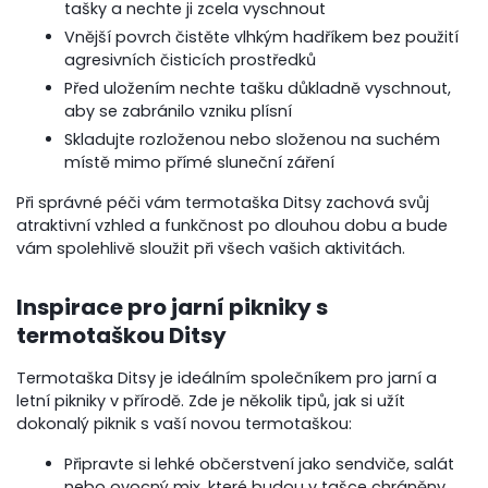
tašky a nechte ji zcela vyschnout
Vnější povrch čistěte vlhkým hadříkem bez použití
agresivních čisticích prostředků
Před uložením nechte tašku důkladně vyschnout,
aby se zabránilo vzniku plísní
Skladujte rozloženou nebo složenou na suchém
místě mimo přímé sluneční záření
Při správné péči vám termotaška Ditsy zachová svůj
atraktivní vzhled a funkčnost po dlouhou dobu a bude
vám spolehlivě sloužit při všech vašich aktivitách.
Inspirace pro jarní pikniky s
termotaškou Ditsy
Termotaška Ditsy je ideálním společníkem pro jarní a
letní pikniky v přírodě. Zde je několik tipů, jak si užít
dokonalý piknik s vaší novou termotaškou:
Připravte si lehké občerstvení jako sendviče, salát
nebo ovocný mix, které budou v tašce chráněny