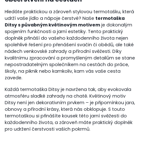
Hledáte praktickou a zároveň stylovou termotašku, která
udrží vaše jídlo a nápoje čerstvé? Naše
termotaška
Ditsy s půvabným květinovým motivem
je dokonalým
spojením funkčnosti a jarní estetiky. Tento praktický
doplněk přináší do vašeho každodenního života nejen
spolehlivé řešení pro přenášení svačin či obědů, ale také
nádech venkovské zahrady a přírodní svěžesti. Díky
kvalitnímu zpracování a promyšleným detailům se stane
nepostradatelným společníkem na cestách do práce,
školy, na piknik nebo kamkoliv, kam vás vaše cesta
zavede.
Každá termotaška Ditsy je navržena tak, aby evokovala
atmosféru sladké zahrady na chatě. Květinový motiv
Ditsy není jen dekorativním prvkem – je připomínkou jara,
obnovy a přírodní krásy, která nás obklopuje. S touto
termotaškou si přinášíte kousek této jarní svěžesti do
každodenního života, a zároveň máte praktický doplněk
pro udržení čerstvosti vašich pokrmů.