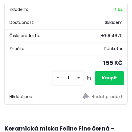
Skladem:
1 ks
Dostupnost:
Skladem
Číslo produktu:
HG004670
Značka:
Puckator
155 KČ
-
+
ks
Hlídací pes:
Keramická miska Feline Fine černá -