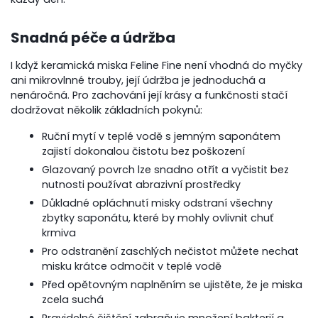
Snadná péče a údržba
I když keramická miska Feline Fine není vhodná do myčky
ani mikrovlnné trouby, její údržba je jednoduchá a
nenáročná. Pro zachování její krásy a funkčnosti stačí
dodržovat několik základních pokynů:
Ruční mytí v teplé vodě s jemným saponátem
zajistí dokonalou čistotu bez poškození
Glazovaný povrch lze snadno otřít a vyčistit bez
nutnosti používat abrazivní prostředky
Důkladné opláchnutí misky odstraní všechny
zbytky saponátu, které by mohly ovlivnit chuť
krmiva
Pro odstranění zaschlých nečistot můžete nechat
misku krátce odmočit v teplé vodě
Před opětovným naplněním se ujistěte, že je miska
zcela suchá