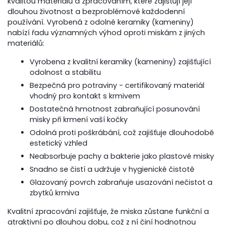
kvalitou materiálu a zpracováním, které zajišťují její
dlouhou životnost a bezproblémové každodenní
používání. Vyrobená z odolné keramiky (kameniny)
nabízí řadu významných výhod oproti miskám z jiných
materiálů:
Vyrobena z kvalitní keramiky (kameniny) zajišťující
odolnost a stabilitu
Bezpečná pro potraviny - certifikovaný materiál
vhodný pro kontakt s krmivem
Dostatečná hmotnost zabraňující posunování
misky při krmení vaší kočky
Odolná proti poškrábání, což zajišťuje dlouhodobě
estetický vzhled
Neabsorbuje pachy a bakterie jako plastové misky
Snadno se čistí a udržuje v hygienické čistotě
Glazovaný povrch zabraňuje usazování nečistot a
zbytků krmiva
Kvalitní zpracování zajišťuje, že miska zůstane funkční a
atraktivní po dlouhou dobu, což z ní činí hodnotnou