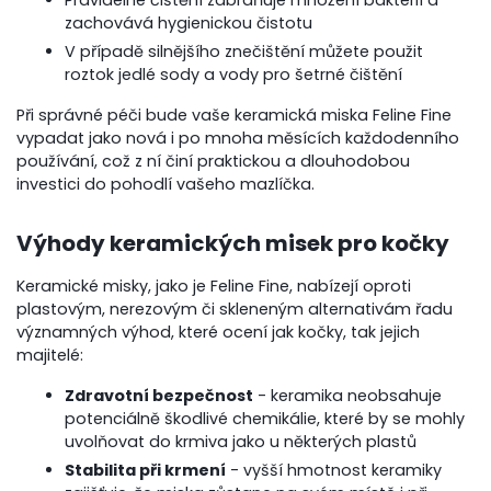
Pravidelné čištění zabraňuje množení bakterií a
zachovává hygienickou čistotu
V případě silnějšího znečištění můžete použit
roztok jedlé sody a vody pro šetrné čištění
Při správné péči bude vaše keramická miska Feline Fine
vypadat jako nová i po mnoha měsících každodenního
používání, což z ní činí praktickou a dlouhodobou
investici do pohodlí vašeho mazlíčka.
Výhody keramických misek pro kočky
Keramické misky, jako je Feline Fine, nabízejí oproti
plastovým, nerezovým či skleneným alternativám řadu
významných výhod, které ocení jak kočky, tak jejich
majitelé:
Zdravotní bezpečnost
- keramika neobsahuje
potenciálně škodlivé chemikálie, které by se mohly
uvolňovat do krmiva jako u některých plastů
Stabilita při krmení
- vyšší hmotnost keramiky