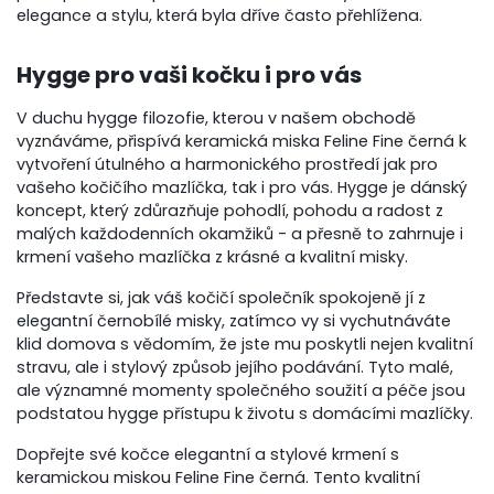
elegance a stylu, která byla dříve často přehlížena.
Hygge pro vaši kočku i pro vás
V duchu hygge filozofie, kterou v našem obchodě
vyznáváme, přispívá keramická miska Feline Fine černá k
vytvoření útulného a harmonického prostředí jak pro
vašeho kočičího mazlíčka, tak i pro vás. Hygge je dánský
koncept, který zdůrazňuje pohodlí, pohodu a radost z
malých každodenních okamžiků - a přesně to zahrnuje i
krmení vašeho mazlíčka z krásné a kvalitní misky.
Představte si, jak váš kočičí společník spokojeně jí z
elegantní černobílé misky, zatímco vy si vychutnáváte
klid domova s vědomím, že jste mu poskytli nejen kvalitní
stravu, ale i stylový způsob jejího podávání. Tyto malé,
ale významné momenty společného soužití a péče jsou
podstatou hygge přístupu k životu s domácími mazlíčky.
Dopřejte své kočce elegantní a stylové krmení s
keramickou miskou Feline Fine černá. Tento kvalitní