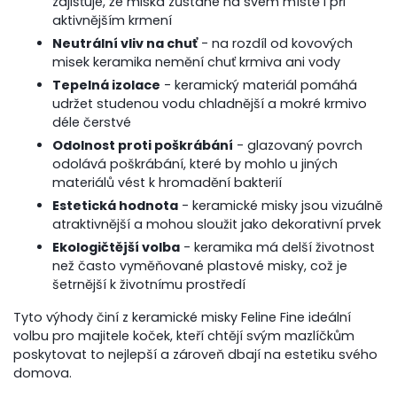
zajišťuje, že miska zůstane na svém místě i při
aktivnějším krmení
Neutrální vliv na chuť
- na rozdíl od kovových
misek keramika nemění chuť krmiva ani vody
Tepelná izolace
- keramický materiál pomáhá
udržet studenou vodu chladnější a mokré krmivo
déle čerstvé
Odolnost proti poškrábání
- glazovaný povrch
odolává poškrábání, které by mohlo u jiných
materiálů vést k hromadění bakterií
Estetická hodnota
- keramické misky jsou vizuálně
atraktivnější a mohou sloužit jako dekorativní prvek
Ekologičtější volba
- keramika má delší životnost
než často vyměňované plastové misky, což je
šetrnější k životnímu prostředí
Tyto výhody činí z keramické misky Feline Fine ideální
volbu pro majitele koček, kteří chtějí svým mazlíčkům
poskytovat to nejlepší a zároveň dbají na estetiku svého
domova.