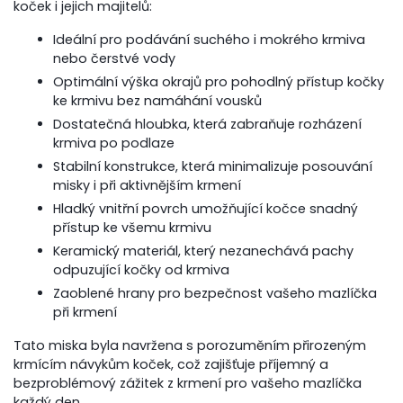
koček i jejich majitelů:
Ideální pro podávání suchého i mokrého krmiva
nebo čerstvé vody
Optimální výška okrajů pro pohodlný přístup kočky
ke krmivu bez namáhání vousků
Dostatečná hloubka, která zabraňuje rozházení
krmiva po podlaze
Stabilní konstrukce, která minimalizuje posouvání
misky i při aktivnějším krmení
Hladký vnitřní povrch umožňující kočce snadný
přístup ke všemu krmivu
Keramický materiál, který nezanechává pachy
odpuzující kočky od krmiva
Zaoblené hrany pro bezpečnost vašeho mazlíčka
při krmení
Tato miska byla navržena s porozuměním přirozeným
krmícím návykům koček, což zajišťuje příjemný a
bezproblémový zážitek z krmení pro vašeho mazlíčka
každý den.