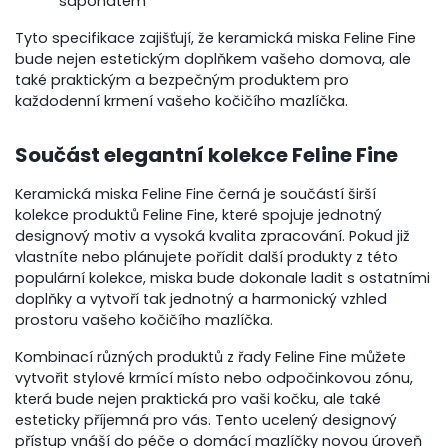
saponátem
Tyto specifikace zajišťují, že keramická miska Feline Fine
bude nejen estetickým doplňkem vašeho domova, ale
také praktickým a bezpečným produktem pro
každodenní krmení vašeho kočičího mazlíčka.
Součást elegantní kolekce Feline Fine
Keramická miska Feline Fine černá je součástí širší
kolekce produktů Feline Fine, které spojuje jednotný
designový motiv a vysoká kvalita zpracování. Pokud již
vlastníte nebo plánujete pořídit další produkty z této
populární kolekce, miska bude dokonale ladit s ostatními
doplňky a vytvoří tak jednotný a harmonický vzhled
prostoru vašeho kočičího mazlíčka.
Kombinací různých produktů z řady Feline Fine můžete
vytvořit stylové krmící místo nebo odpočinkovou zónu,
která bude nejen praktická pro vaši kočku, ale také
esteticky příjemná pro vás. Tento ucelený designový
přístup vnáší do péče o domácí mazlíčky novou úroveň